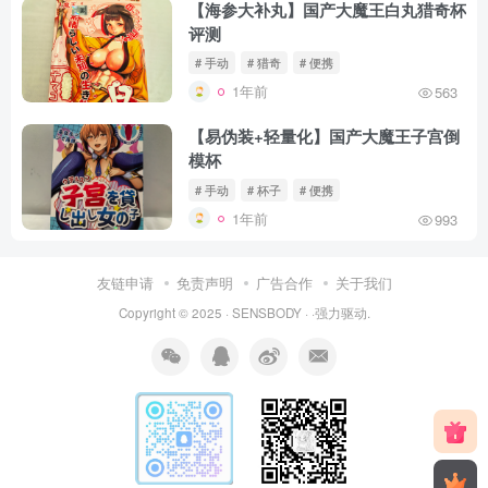
【海参大补丸】国产大魔王白丸猎奇杯
评测
# 手动
# 猎奇
# 便携
1年前
563
【易伪装+轻量化】国产大魔王子宫倒
模杯
# 手动
# 杯子
# 便携
1年前
993
友链申请
免责声明
广告合作
关于我们
Copyright © 2025 ·
SENSBODY
·
·
强力驱动.