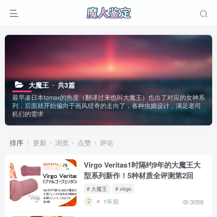
大魔王
共3篇
最早凑日本tomax的热度（翻译过来也叫大魔王）也出了对应的女神系
列，后面就开始偏向于画风猎奇的走向了，各种虫娘设计，满足老司
机们的需求
排序
更新
浏览
点赞
评论
Virgo Veritas1时隔约9年的大魔王大
型系列新作！5种材质全评测第2回
# 大魔王
# virgo
1年前
3059