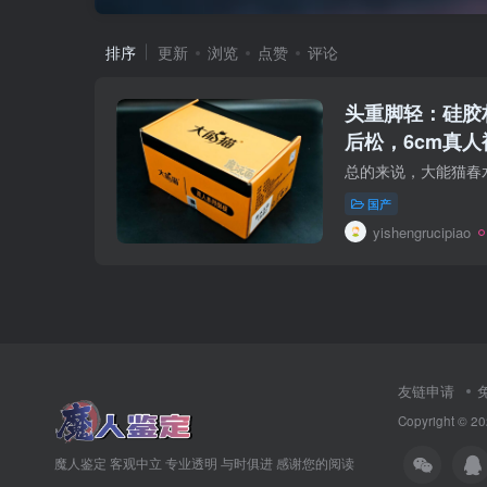
排序
更新
浏览
点赞
评论
头重脚轻：硅胶
后松，6cm真
形再像，也救不
——春水玉壶so
国产
yishengrucipiao
友链申请
Copyright © 20
魔人鉴定 客观中立 专业透明 与时俱进 感谢您的阅读