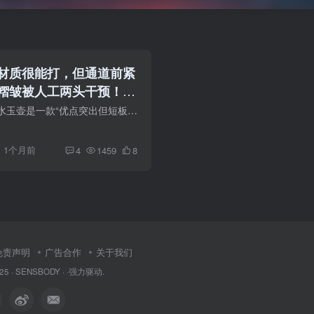
材质很能打，但通道前紧
人褶皱被人工两头干预！外
了通道的割裂。大能猫
总的来说，大能猫春水玉壶是一款“优点突出但短板致命”的产品。铂金硅胶材质在杯子上运用的可以说是非常不错，但在入口的真实感、纹理的自然度、通道设计的整体性甚至外包装——都差了一口气。
ft测评
1个月前
4
1459
8
免责声明
广告合作
关于我们
25 ·
SENSBODY
·
·
强力驱动.