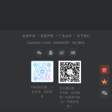
友链申请
免责声明
广告合作
关于我们
Copyright © 2025 ·
SENSBODY
·
·
强力驱动.
扫码加QQ群，一
关注魔玩菌，一
起交流，福利多
手资料！防伪检
多
测！优惠券与新
品！享更多福
利！