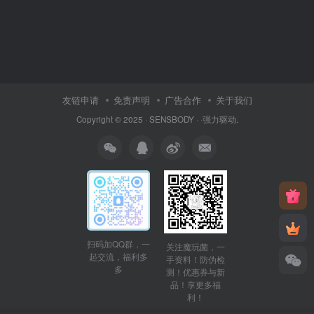
友链申请
免责声明
广告合作
关于我们
Copyright © 2025 ·
SENSBODY
·
·
强力驱动.
扫码加QQ群，一
关注魔玩菌，一
起交流，福利多
手资料！防伪检
多
测！优惠券与新
品！享更多福
利！