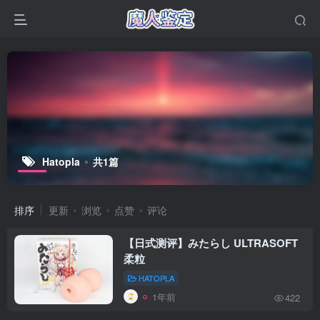
Hatopla
共1篇
排序
更新
浏览
点赞
评论
【日式测评】みたらし ULTRASOFT
柔粒
HATOPLA
1年前
422