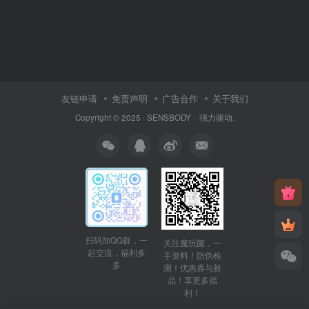
友链申请
免责声明
广告合作
关于我们
Copyright © 2025 ·
SENSBODY
·
·
强力驱动.
扫码加QQ群，一
关注魔玩菌，一
起交流，福利多
手资料！防伪检
多
测！优惠券与新
品！享更多福
利！