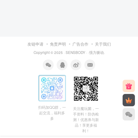
友链申请
免责声明
广告合作
关于我们
Copyright © 2025 ·
SENSBODY
·
·
强力驱动.
扫码加QQ群，一
关注魔玩菌，一
起交流，福利多
手资料！防伪检
多
测！优惠券与新
品！享更多福
利！