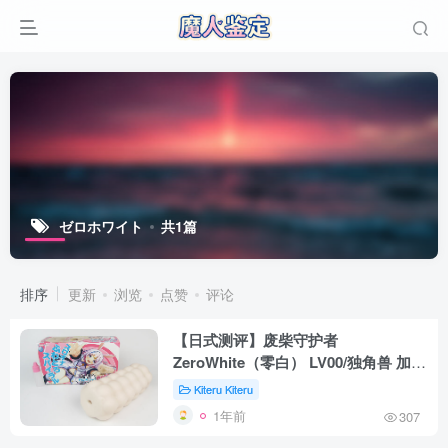
ゼロホワイト
共1篇
排序
更新
浏览
点赞
评论
【日式测评】废柴守护者
ZeroWhite（零白） LV00/独角兽 加厚
加长版
Kiteru Kiteru
1年前
307