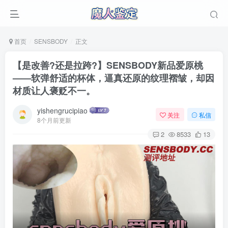
首页
SENSBODY
正文
【是改善?还是拉跨?】SENSBODY新品爱原桃
——软弹舒适的杯体，逼真还原的纹理褶皱，却因
材质让人褒贬不一。
yishengrucipiao
关注
私信
8个月前更新
2
8533
13