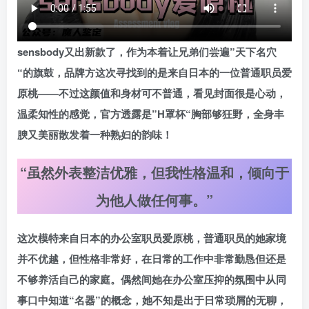
sensbody又出新款了，作为本着让兄弟们尝遍”天下名穴
“的旗鼓，品牌方这次寻找到的是来自日本的一位普通职员爱
原桃——不过这颜值和身材可不普通，看见封面很是心动，
温柔知性的感觉，官方透露是”H罩杯“胸部够狂野，全身丰
腴又美丽散发着一种熟妇的韵味！
“虽然外表整洁优雅，但我性格温和，倾向于
为他人做任何事。”
这次模特来自日本的办公室职员爱原桃，普通职员的她家境
并不优越，但性格非常好，在日常的工作中非常勤恳但还是
不够养活自己的家庭。偶然间她在办公室压抑的氛围中从同
事口中知道“名器”的概念，她不知是出于日常琐屑的无聊，