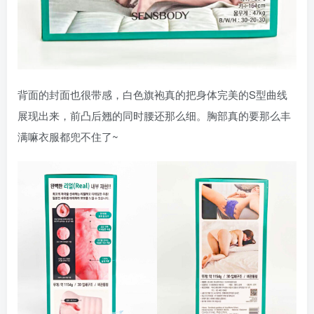
背面的封面也很带感，白色旗袍真的把身体完美的S型曲线
展现出来，前凸后翘的同时腰还那么细。胸部真的要那么丰
满嘛衣服都兜不住了~