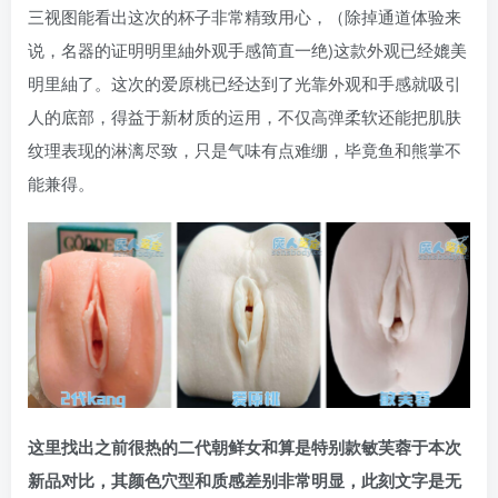
三视图能看出这次的杯子非常精致用心，（除掉通道体验来
说，名器的证明明里紬外观手感简直一绝)这款外观已经媲美
明里紬了。这次的爱原桃已经达到了光靠外观和手感就吸引
人的底部，得益于新材质的运用，不仅高弹柔软还能把肌肤
纹理表现的淋漓尽致，只是气味有点难绷，毕竟鱼和熊掌不
能兼得。
这里找出之前很热的二代朝鲜女和算是特别款敏芙蓉于本次
新品对比，其颜色穴型和质感差别非常明显，此刻文字是无