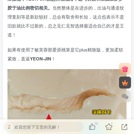
胶于油比例密切相关。
当然整体是在进步的，出油与通道纹
理复刻等是新款较好，总会有取舍和长短，这点也表示不是
旧款就比不过新的，总之见仁见智选择最适合自己的才是王
道！
如果有使用了敏芙蓉那爱原桃算是它plus精致版，更加柔软
紧致，直逼
YEON-JIN
！
13
1
欢迎您留下宝贵的见解！