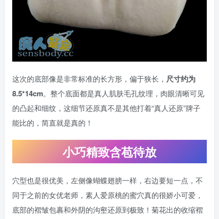
这次的底部像是非常标准的长方形，偏于狭长，
尺寸约为
8.5*14cm
。整个底面都是真人肌肤毛孔纹理，肉眼清晰可见
的凸起和细纹，这细节还原真不是其他打着“真人还原”牌子
能比的，简直就是真的！
小巧精致含苞待放
穴型也是很优美，左侧像蝴蝶翅膀一样，右边要短一点，不
同于之前的女优老师，素人爱原桃的蜜穴真的很娇小可爱，
底部的褶皱包裹和外阴的沟壑还原到极致！菊花出的收缩褶