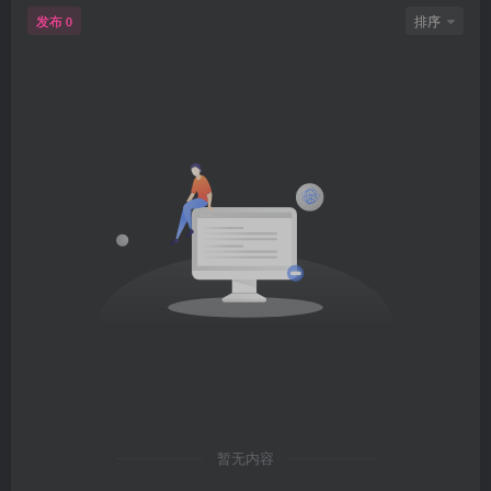
发布
排序
0
暂无内容