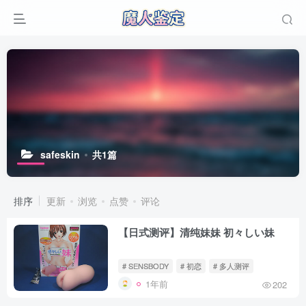
safeskin
共1篇
排序
更新
浏览
点赞
评论
【日式测评】清纯妹妹 初々しい妹
# SENSBODY
# 初恋
# 多人测评
1年前
202