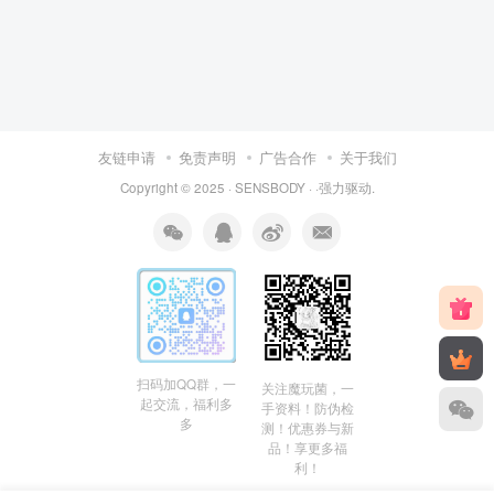
友链申请
免责声明
广告合作
关于我们
Copyright © 2025 ·
SENSBODY
·
·
强力驱动.
扫码加QQ群，一
关注魔玩菌，一
起交流，福利多
手资料！防伪检
多
测！优惠券与新
品！享更多福
利！