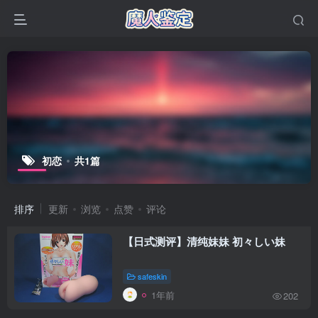
初恋
共1篇
排序
更新
浏览
点赞
评论
【日式测评】清纯妹妹 初々しい妹
safeskin
1年前
202