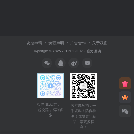
友链申请
免责声明
广告合作
关于我们
Copyright © 2025 ·
SENSBODY
·
·
强力驱动.
扫码加QQ群，一
关注魔玩菌，一
起交流，福利多
手资料！防伪检
多
测！优惠券与新
品！享更多福
利！