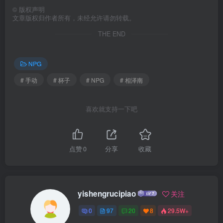
©
版权声明
文章版权归作者所有，未经允许请勿转载。
THE END
NPG
# 手动
# 杯子
# NPG
# 相泽南
喜欢就支持一下吧
点赞
0
分享
收藏
yishengrucipiao
关注
0
97
20
8
29.5W+