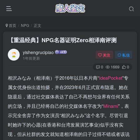
首页
NPG
正文
【重温经典】NPG名器证明Zero相泽南评测
yishengrucipiao
关注
私信
1年前更新
0
1669
0
相沢みなみ（相泽南）于2016年以日本片商“‌
IdeaPocket
”专
属女优身份出道拍摄，并在2023年6月正式宣布隐退。她在
隐退后，通过社交媒体表达了自己不再想与业界有任何关系
的立场，并且已经将自己的社交媒体名字改为“‌
Minami
”，表
示完全舍弃了作为女演员“相沢みなみ”这个名字。尽管引退
时她许下的心愿(在香港和台湾发展演艺事业)似乎没有实
现，但从社群的发文就知道相泽南的日子过得不错或者该说