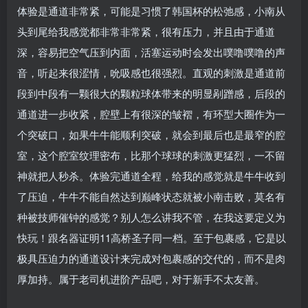
体验是通道非常紧，可能是习惯了韩国杯的松弛感，小南从
头到尾给我感觉都非常非常紧，很有压力，并且由于通道
深，容易把空气压到内面，活塞运动时会发出噗噜噗噜的声
音，听起来很涩情，吮吸感也很强烈。直观的刺激是通道前
段到中段有一颗很大的颗粒球体带来的明显剐蹭感，后段的
通道进一步收紧，腔壁上有很深的皱褶，有环型大圈作为一
个突破口，如果牛牛能顺利突破，就会到最后也是最窄的腔
室，这个腔室纹理密布，比那个球球的刺激更猛烈，一不留
神就把人秒杀。体验完通道全程，给我的感觉就是牛牛收到
了压迫，牛牛不能自然达到巅峰状态就被小南击败，莫名有
种被技师催钟的感觉？别人怎么讲我不管，在我这要定义为
快玩！跟名器证明11高桥圣子同一档。至于包裹感，它是以
极具压迫力的通道设计来完成对包裹感的交代的，而不是肉
厚加持。属于老司机进阶产品吧，对于新手不太友善。