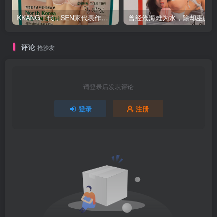
KKANG二代，SEN家代表作品”朝鲜女二代”！！
曾经沧海难为水，
评论
抢沙发
请登录后发表评论
登录
注册