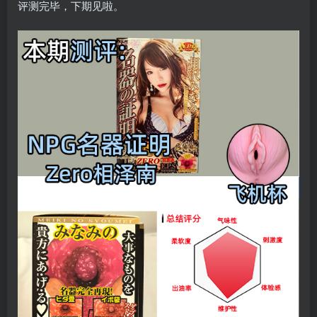
评测完毕，下期见啦。