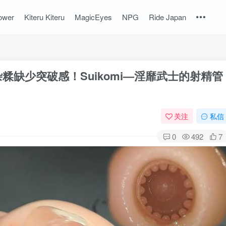
ower
Kiteru Kiteru
MagicEyes
NPG
Ride Japan
糅缺少突破感！Suikomi—淫靡武士的射精管
关注
私信
0
492
7