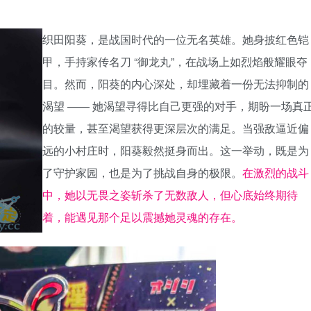
织田阳葵，是战国时代的一位无名英雄。她身披红色铠
甲，手持家传名刀 “御龙丸”，在战场上如烈焰般耀眼夺
目。然而，阳葵的内心深处，却埋藏着一份无法抑制的
渴望 —— 她渴望寻得比自己更强的对手，期盼一场真
的较量，甚至渴望获得更深层次的满足。当强敌逼近偏
远的小村庄时，阳葵毅然挺身而出。这一举动，既是为
了守护家园，也是为了挑战自身的极限。
在激烈的战斗
中，她以无畏之姿斩杀了无数敌人，但心底始终期待
着，能遇见那个足以震撼她灵魂的存在。