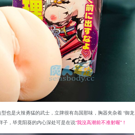
型也是火辣勇猛的武士，立牌很有岛国那味，胸器夹杂着 “御龙
样子，毕竟阳葵的内心深处可是在说
“我沒高潮前不准射喔”！