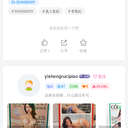
SENSBODY
# SENSBODY
# 真人复刻
# 李恩妃
喜欢就支持一下吧
点赞
1
分享
收藏
yishengrucipiao
关注
0
97
20
8
29.4W+
这家伙很懒，什么都没有写...