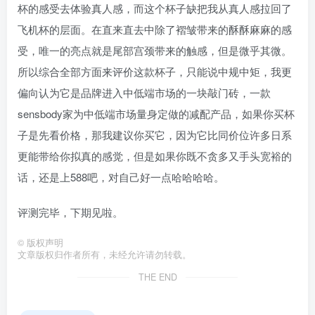
杯的感受去体验真人感，而这个杯子缺把我从真人感拉回了
飞机杯的层面。在直来直去中除了褶皱带来的酥酥麻麻的感
受，唯一的亮点就是尾部宫颈带来的触感，但是微乎其微。
所以综合全部方面来评价这款杯子，只能说中规中矩，我更
偏向认为它是品牌进入中低端市场的一块敲门砖，一款
sensbody家为中低端市场量身定做的减配产品，如果你买杯
子是先看价格，那我建议你买它，因为它比同价位许多日系
更能带给你拟真的感觉，但是如果你既不贪多又手头宽裕的
话，还是上588吧，对自己好一点哈哈哈哈。
评测完毕，下期见啦。
©
版权声明
文章版权归作者所有，未经允许请勿转载。
THE END