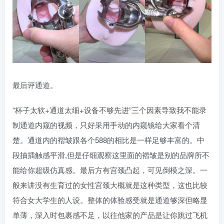
最后评通道。
“杯子太软+通道太细+设备不够先进”三个因素导致我不能录
制通道内窥的视频，只好采用手动的内窥镜给大家看个清
楚。通道内的褶皱跟各个588的相比是一样足够丰富的。中
段抽插触感平滑,但是仔细观察这里面的褶皱是别的品牌所不
能给你超级仿真感。最后方有宫颈凸起，可见倒模之深。一
般来讲没有生育过的女性宫颈大概就是这种类型，这也比较
符合女大学生的人设。整体的体验感受就是通道够深但略显
单薄，深入时包裹感不足，以往他家的产品是让你跳过飞机