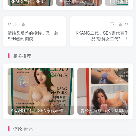
KKANG二代，SEN家代表作品”朝鲜女二代”！！
曾经沧海难为水，除却巫山不是云 —SENSBODY之江妍娜评测今天给大家测评sensbody家的一款rich soft 软度的玩具“kang朝鲜女”，我是最早一批发现并尝试该品牌的玩家之一，所以拍的是老款包装的红盒子~【简测】
上一篇
下一篇
清纯又反差的模特，又一款
KKANG二代，SEN家代表作
SEN签约倒模
品"朝鲜女二代"！！
相关推荐
KKANG二代，SEN家代表作品”朝鲜女二代”！！
曾经沧海难为水，
评论
共1条