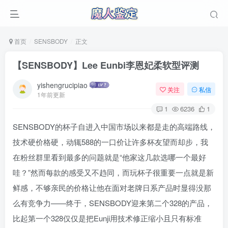
首页
SENSBODY
正文
【SENSBODY】Lee Eunbi李恩妃柔软型评测
yishengrucipiao
关注
私信
1年前更新
1
6236
1
SENSBODY的杯子自进入中国市场以来都是走的高端路线，
技术硬价格硬，动辄588的一口价让许多杯友望而却步，我
在粉丝群里看到最多的问题就是“他家这几款选哪一个最好
哇？”然而每款的感受又不趋同，而玩杯子很重要一点就是新
鲜感，不够亲民的价格让他在面对老牌日系产品时显得没那
么有竞争力——终于，SENSBODY迎来第二个328的产品，
比起第一个328仅仅是把Eunji用技术修正缩小且只有标准