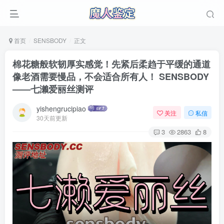
首页
SENSBODY
正文
棉花糖般软韧厚实感觉！先紧后柔趋于平缓的通道
像老酒需要慢品，不会适合所有人！ SENSBODY
——七濑爱丽丝测评
yishengrucipiao
关注
私信
30天前更新
3
2863
8