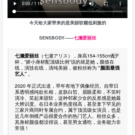
今天给大家带来的是美丽软糯低刺激的
SENSBODY——
七濑爱丽丝
七濑爱丽丝
（七瀬アリス），身高154-155cm配F
杯，”娇小身材配顶级比例”说的就是她
，
颜值在
线，演技在线，清纯美丽，被粉丝称为
“颜面最强
艺人”
。
2020 年正式出道，早年有地下偶像经历。自带日
系透明感纯欲长相，皮肤白皙、眉眼柔和，不笑时
清冷、笑起来甜软，这种邻家少女的反差感是她最
大辨识度。在日本业界热度很高，甚至拿下罕见的
三家片商同时专属合约，属于顶流级女演员，也是
近几年倒模产品很爱合作的热门艺人。粉丝众多，
其身材颜值都没得说，甚至男女通吃，业务能力非
常强！