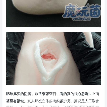
肥硕厚实的阴唇，非常夸张夺目，看的真的很心急啊，上面
甚至有褶皱。
真人那么立体的确实很少见，据说是人工取舍