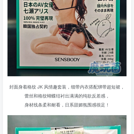
封面身着格纹 JK 风情趣套装，细带内衣搭配绑带超短裙，
蕾丝和格纹蝴蝶结衬出满满的纯欲反差感，
身材线条柔和耐看，日系甜媚氛围感很足！