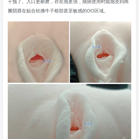
干预了。入口更耐磨，存在感更强，抽插使用时能感受到两
瓣阴唇在贴合轻拂牛子根部甚至敏感的OO区域。