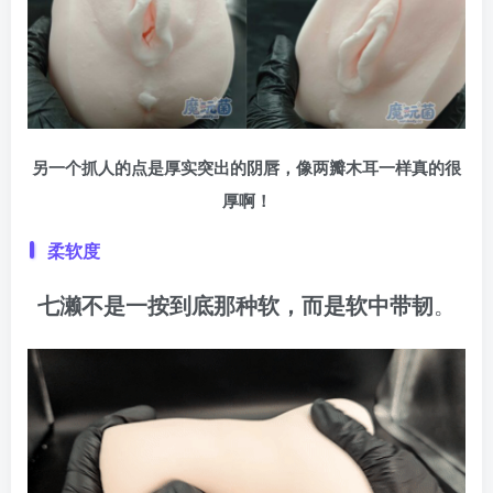
另一个抓人的点是厚实突出的阴唇，像两瓣木耳一样真的很
厚啊！
柔软度
七濑不是一按到底那种软，而是软中带韧
。