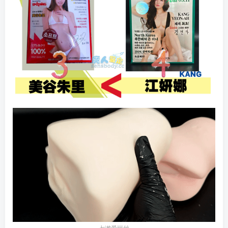
七濑爱丽丝