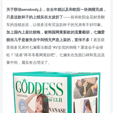
关于联动sensbody上，在去年就以及和欧阳一块倒模完成，
只是这款杯子的上线实在太波折了
——前有欧阳金花材质翻
车的连锁反应，让很多没有买这款杯子的兄弟有不好印象。
加上国内上架比较晚，被韩国网黄新款的流量截胡，七濑爱
丽丝几乎是被夹在中间悄无声息上架的，宣传不多！
甚至群
里很多兄弟对七濑看法都是“AV女优的倒模？通道会不会很
松？”或者“再等等看网黄款吧”。七濑夹在负面口碑和竞品流
量中间，属实有点埋没了。