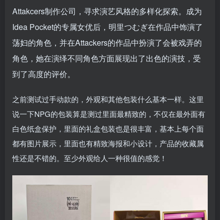
Attakcers制作公司，寻求演艺风格的多样化探索。成为
Idea Pocket的专属女优后，明里つむぎ在作品中饰演了
荡妇的角色，并在Attackers的作品中扮演了会被戏弄的
角色，她在演绎不同角色方面展现出了出色的演技，受
到了高度的评价。
之前测试过手动款的，外观和其他包装什么基本一样。这里
说一下NPG的包装算是测过里面最精致的，不仅在最外面有
白色纸盒保护，里面的礼盒包装也是很丰富，基本上每个面
都有图片展示，里面也有精致海报和小设计，产品的收藏属
性还是不错的。至少外观给人一种很值的感觉！