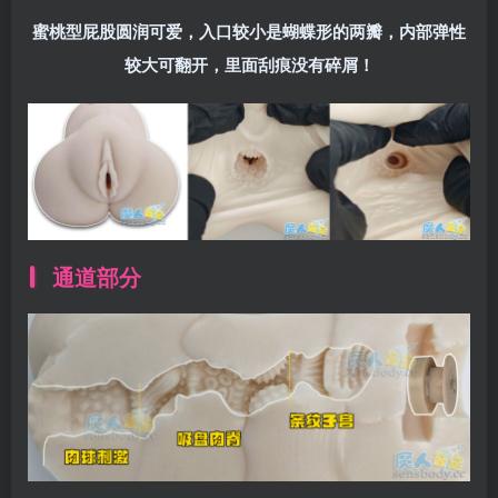
蜜桃型屁股圆润可爱，入口较小是蝴蝶形的两瓣，内部弹性
较大可翻开，里面刮痕没有碎屑！
通道部分