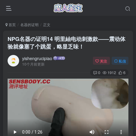
首页
名器的证明
正文
NPG名器の证明14 明里紬电动刺激款——震动体
验就像塞了个跳蛋，略显乏味！
yishengrucipiao
关注
私信
10个月前更新
0
1912
6